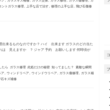
ペア
,
ガラスキズ補修
,
ガラス交換
,
ガラス修理
,
ガラス傷修理
,
ガ
ロントガラス修理
,
上手な店で治す
,
修理の上手な店
,
飛び石傷修
理出来るものなのですか？ ハイ 出来ます ガラスのどの当た
れは 見えますか ？ ジャア 予約 お願いします 何時頃が
したら
ガラス修理
此処だけの秘密
知ってました？
素敵な瞬間
ペア
,
ウィンドリペア
,
ウインドウリペア
,
ガラス傷修理
,
ガラス補
び石キズ補修