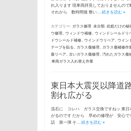
れ入ります 現車両拝見しておりませんので
それから 数時間後 整い…
続きを読む »
カテゴリー:
ガラス修理
未分類
此処だけの秘
ウ修理
,
ウィンドウ補修
,
ウィンドシールドリ
ドウシールド補修
,
ウインドウリペア
,
ウイン
テープを貼る
,
ガラス傷修理
,
ガラス傷補修作
最リペア
,
古いガラス傷修理
,
汚れたガラス傷
車両ガラス入れ替え作業
東日本大震災以降道
割れ広がる
流石に コレハ ガラス交換ですねッ 東日
がるのです だから 早めの修理が 安心です 
話 第一弾 そ…
続きを読む »