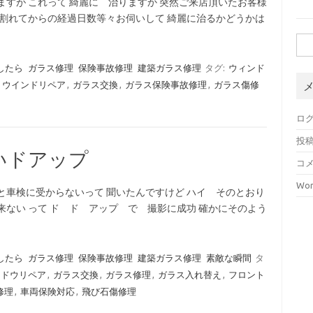
ますが これって 綺麗に 治りますか 突然ご来店頂いたお客様
 割れてからの経過日数等々お伺いして 綺麗に治るかどうかは
検
索:
したら
ガラス修理
保険事故修理
建築ガラス修理
タグ:
ウィンド
,
ウインドリペア
,
ガラス交換
,
ガラス保険事故修理
,
ガラス傷修
ロ
投
いドアップ
コ
Wor
と車検に受からないって 聞いたんですけど ハイ そのとおり
来ない って ド ド アップ で 撮影に成功 確かにそのよう
したら
ガラス修理
保険事故修理
建築ガラス修理
素敵な瞬間
タ
ンドウリペア
,
ガラス交換
,
ガラス修理
,
ガラス入れ替え
,
フロント
修理
,
車両保険対応
,
飛び石傷修理