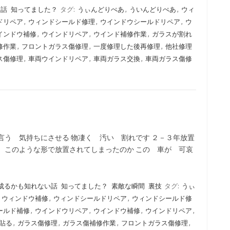
い話
知ってました？
タグ:
うぃんどりぺあ
,
ういんどりぺあ
,
ウィ
ドリペア
,
ウィンドシールド修理
,
ウインドウシールドリペア
,
ウ
インドウ補修
,
ウインドリペア
,
ウインド補修作業
,
ガラスが割れ
修作業
,
フロントガラス傷修理
,
一度修理した後再修理
,
他社修理
ス傷修理
,
車両ウインドリペア
,
車両ガラス交換
,
車両ガラス傷修
言う 気持ちにさせる 物凄く 汚い 割れです ２－３年放置
 このような形で放置されてしまったのか この 車が 可哀
成るかも知れない話
知ってました？
素敵な瞬間
裏技
タグ:
うぃ
,
ウィンドウ補修
,
ウィンドシールドリペア
,
ウィンドシールド修
ールド補修
,
ウインドウリペア
,
ウインドウ補修
,
ウインドリペア
,
貼る
,
ガラス傷修理
,
ガラス傷補修作業
,
フロントガラス傷修理
,