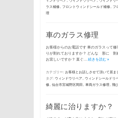
ィンドリペア
,
ウインドウリペア
,
ウインドリ
ラス補修
,
フロントウィンドシールド補修
,
フ
理
車のガラス修理
お客様からのお電話です 車のガラスって修
りが割れておりますか？ どんな 形に 割
お宜しいですか？ 直ぐ…
続きを読む »
カテゴリー:
お客様とお話しさせて頂いて居ま
タグ:
ウィンドウリペア
,
ウィンドシールドリ
修
,
仙台市宮城野区岡田
,
車両ガラス修理
,
飛
綺麗に治りますか？