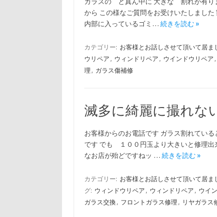
ガラスの ど真ん中に 大きな 割れが有り
から この様なご質問をお受けいたしました
内部に入っているゴミ…
続きを読む »
カテゴリー:
お客様とお話しさせて頂いて居ま
ウリペア
,
ウィンドリペア
,
ウインドウリペア
理
,
ガラス傷補修
滅多に綺麗に撮れな
お客様からのお電話です ガラス割れている
です でも １００円玉より大きいと修理出
なお店が殆どですねッ …
続きを読む »
カテゴリー:
お客様とお話しさせて頂いて居ま
グ:
ウィンドウリペア
,
ウィンドリペア
,
ウイ
ガラス交換
,
フロントガラス修理
,
リヤガラス