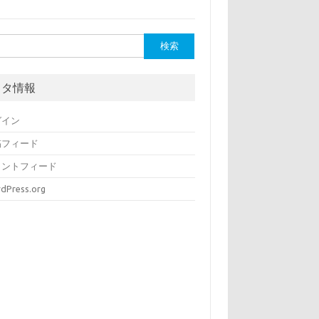
メタ情報
グイン
稿フィード
メントフィード
dPress.org