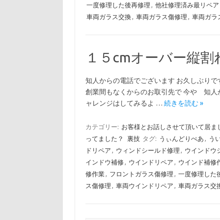
一度修理した後再修理
,
他社修理済み最リペア
車両ガラス交換
,
車両ガラス傷修理
,
車両ガラ
１５cmオーバー縦
知人からの電話でございます お久しぶりで
創業間もなくからのお取引先で 今や 知人
ャレンジはしてみるよ …
続きを読む »
カテゴリー:
お客様とお話しさせて頂いて居ま
ってました？
裏技
タグ:
うぃんどりぺあ
,
う
ドリペア
,
ウィンドシールド修理
,
ウインドウ
インドウ補修
,
ウインドリペア
,
ウインド補修
修作業
,
フロントガラス傷修理
,
一度修理した
ス傷修理
,
車両ウインドリペア
,
車両ガラス交