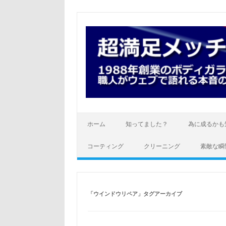
コ
ン
テ
ン
ツ
へ
ス
キ
ッ
プ
ホーム
知ってました？
為に成るかも
コーティング
クリーニング
素敵な瞬
「
ウインドウリペア
」タグアーカイブ