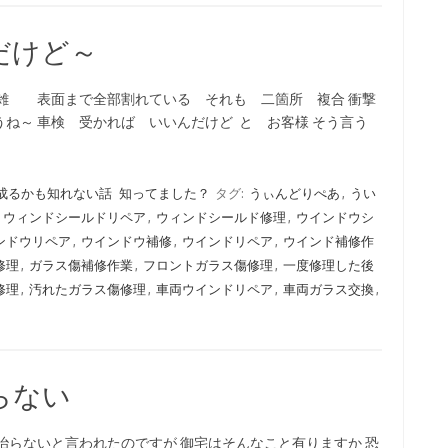
だけど～
複雑 表面まで全部割れている それも 二箇所 複合 衝撃
ね～ 車検 受かれば いいんだけど と お客様 そう言う
成るかも知れない話
知ってました？
タグ:
うぃんどりぺあ
,
うい
,
ウィンドシールドリペア
,
ウィンドシールド修理
,
ウインドウシ
ンドウリペア
,
ウインドウ補修
,
ウインドリペア
,
ウインド補修作
修理
,
ガラス傷補修作業
,
フロントガラス傷修理
,
一度修理した後
修理
,
汚れたガラス傷修理
,
車両ウインドリペア
,
車両ガラス交換
,
らない
治らないと言われたのですが 御宅はそんなこと有りますか 恐