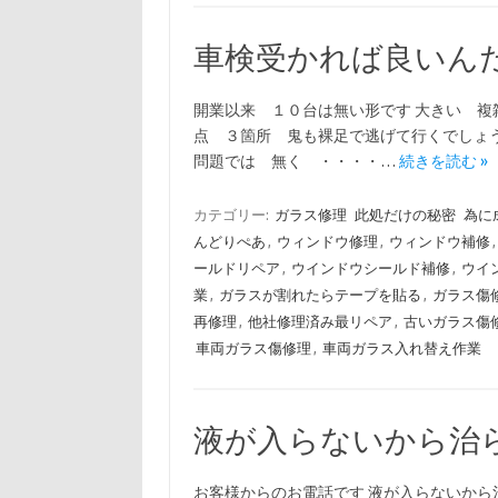
車検受かれば良いん
開業以来 １０台は無い形です 大きい 
点 ３箇所 鬼も裸足で逃げて行くでしょう
問題では 無く ・・・・…
続きを読む »
カテゴリー:
ガラス修理
此処だけの秘密
為に
んどりぺあ
,
ウィンドウ修理
,
ウィンドウ補修
ールドリペア
,
ウインドウシールド補修
,
ウイ
業
,
ガラスが割れたらテープを貼る
,
ガラス傷
再修理
,
他社修理済み最リペア
,
古いガラス傷
車両ガラス傷修理
,
車両ガラス入れ替え作業
液が入らないから治
お客様からのお電話です 液が入らないから