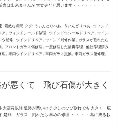
断言は出来ませんが 大丈夫だと思います・・・・・・・・・
密
素敵な瞬間
タグ:
うぃんどりぺあ
,
ういんどりぺあ
,
ウィンド
ペア
,
ウィンドシールド修理
,
ウインドウシールドリペア
,
ウイン
ドウ補修
,
ウインドリペア
,
ウインド補修作業
,
ガラスが割れたら
業
,
フロントガラス傷修理
,
一度修理した後再修理
,
他社修理済み
修理
,
車両ウインドリペア
,
車両ガラス交換
,
車両ガラス傷修理
,
路が悪くて 飛び石傷が大きく
本大震災以降 道路が悪いので 少しのひび割れでも 大きく 広
是非 ガラス 割れたら 早めの修理 ・ ・ ・ ・ 為に成るお