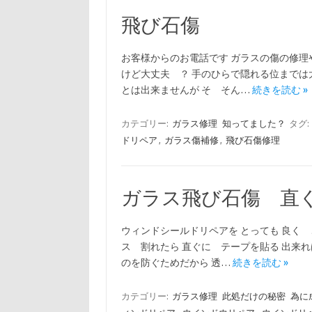
飛び石傷
お客様からのお電話です ガラスの傷の修理
けど大丈夫 ？ 手のひらで隠れる位までは
とは出来ませんが そ そん…
続きを読む »
カテゴリー:
ガラス修理
知ってました？
タグ:
ドリペア
,
ガラス傷補修
,
飛び石傷修理
ガラス飛び石傷 直
ウィンドシールドリペアを とっても 良く 
ス 割れたら 直ぐに テープを貼る 出来
のを防ぐためだから 透…
続きを読む »
カテゴリー:
ガラス修理
此処だけの秘密
為に