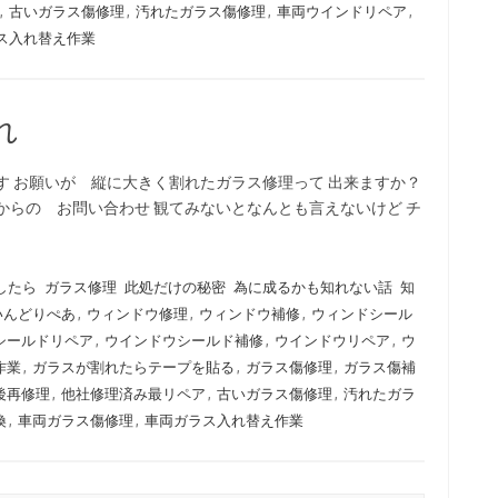
,
古いガラス傷修理
,
汚れたガラス傷修理
,
車両ウインドリペア
,
ス入れ替え作業
割れ
す お願いが 縦に大きく割れたガラス修理って 出来ますか？
からの お問い合わせ 観てみないとなんとも言えないけど チ
したら
ガラス修理
此処だけの秘密
為に成るかも知れない話
知
いんどりぺあ
,
ウィンドウ修理
,
ウィンドウ補修
,
ウィンドシール
シールドリペア
,
ウインドウシールド補修
,
ウインドウリペア
,
ウ
作業
,
ガラスが割れたらテープを貼る
,
ガラス傷修理
,
ガラス傷補
後再修理
,
他社修理済み最リペア
,
古いガラス傷修理
,
汚れたガラ
換
,
車両ガラス傷修理
,
車両ガラス入れ替え作業