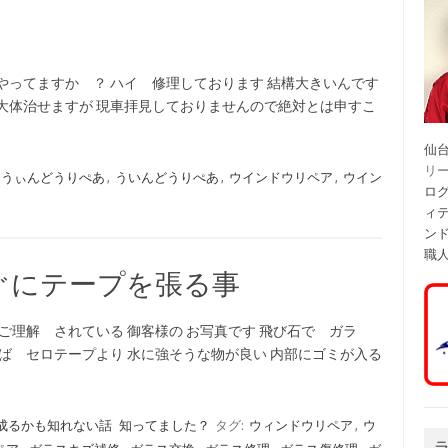
やってますか ？ ハイ 修理しております 結構大きいんです
大体治せますが 現車拝見しておりませんので絶対とは申すこ
仙
リ
うぃんどうりぺあ
,
ういんどうりぺあ
,
ウインドウリペア
,
ウイン
ログ
ィ
ン
職
ぐにテープを張る事
ご理解 されている 御客様の お写真です 飛び石で ガラ
れば セロテープより 水に強そうな物が良い 内部にゴミが入る
成るかも知れない話
知ってました？
タグ:
ウィンドウリペア
,
ウ