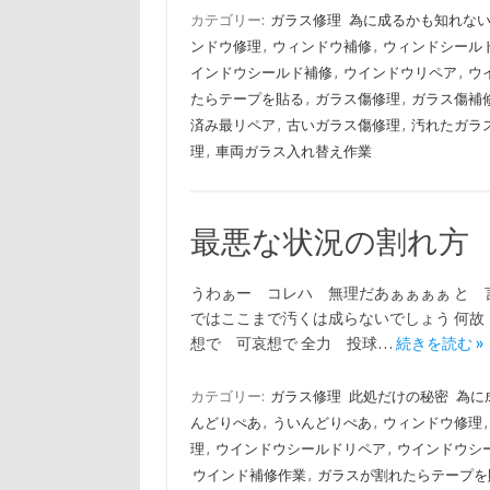
カテゴリー:
ガラス修理
為に成るかも知れな
ンドウ修理
,
ウィンドウ補修
,
ウィンドシール
インドウシールド補修
,
ウインドウリペア
,
ウ
たらテープを貼る
,
ガラス傷修理
,
ガラス傷補
済み最リペア
,
古いガラス傷修理
,
汚れたガラ
理
,
車両ガラス入れ替え作業
最悪な状況の割れ方
うわぁー コレハ 無理だあぁぁぁぁ と 
ではここまで汚くは成らないでしょう 何故
想で 可哀想で 全力 投球…
続きを読む »
カテゴリー:
ガラス修理
此処だけの秘密
為に
んどりぺあ
,
ういんどりぺあ
,
ウィンドウ修理
理
,
ウインドウシールドリペア
,
ウインドウシ
ウインド補修作業
,
ガラスが割れたらテープを