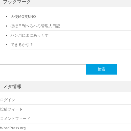
ブックマーク
天使MO笑UNO
ほぼ日刊へろへろ管理人日記
ハンパにまにあっくす
できるかな？
検
索:
メタ情報
ログイン
投稿フィード
コメントフィード
WordPress.org