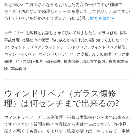
かと聞かれて質問されながらお話した内容の一部ですが 補修で
色々断り切れないで修理したケースを思い出してお話した事ですが
当社がリペアを始めさせて頂いた当初は(昭…
続きを読む »
カテゴリー:
お客様とお話しさせて頂いて居ましたら
ガラス修理
保険
事故修理
此処だけの秘密
為に成るかも知れない話
知ってました？
タ
グ:
ウィンドゥリペア
,
ウィンドシールドリペア
,
ウィンドリペア補修
,
ウインドゥリペア
,
ウインドリペア
,
ガラス交換
,
ガラス修理
,
ガラス傷
修理
,
ガラス割れ修理
,
保険修理
,
損害保険
,
積み立て保険
,
被害事故保
険
,
車両保険
ウィンドリペア（ガラス傷修
理）は何センチまで出来るの?
ウィンドリペア ガラス傷修理 補修は実際何センチまで出来るん
ですか？という質問を時々お客様から頂戴するのですが、 多少見
栄えが悪くても良い、今より少し強度が増せば、やってみて、車検