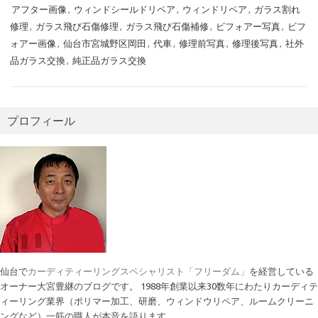
アフター画像
,
ウィンドシールドリペア
,
ウィンドリペア
,
ガラス割れ
修理
,
ガラス飛び石傷修理
,
ガラス飛び石傷補修
,
ビフォアー写真
,
ビフ
ォアー画像
,
仙台市宮城野区岡田
,
代車
,
修理前写真
,
修理後写真
,
社外
品ガラス交換
,
純正品ガラス交換
プロフィール
仙台で
カーディティーリングスペシャリスト「フリーダム」
を経営している
オーナー大宮豊継のブログです。 1988年創業以来30数年にわたりカーディテ
ィーリング業界（ポリマー加工、研磨、ウィンドウリペア、ルームクリーニ
ングなど）一筋の職人が本音を語ります。