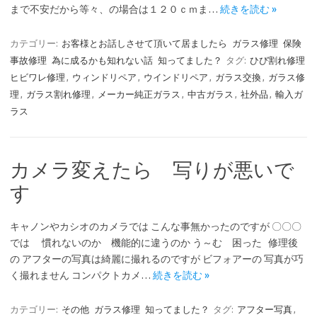
まで不安だから等々、の場合は１２０ｃｍま…
続きを読む »
カテゴリー:
お客様とお話しさせて頂いて居ましたら
ガラス修理
保険
事故修理
為に成るかも知れない話
知ってました？
タグ:
ひび割れ修理
ヒビワレ修理
,
ウィンドリペア
,
ウインドリペア
,
ガラス交換
,
ガラス修
理
,
ガラス割れ修理
,
メーカー純正ガラス
,
中古ガラス
,
社外品
,
輸入ガ
ラス
カメラ変えたら 写りが悪いで
す
キャノンやカシオのカメラでは こんな事無かったのですが 〇〇〇
では 慣れないのか 機能的に違うのか う～む 困った 修理後
の アフターの写真は綺麗に撮れるのですが ビフォアーの 写真が巧
く撮れません コンパクトカメ…
続きを読む »
カテゴリー:
その他
ガラス修理
知ってました？
タグ:
アフター写真
,