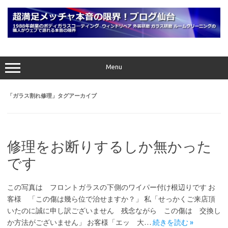
コ
ン
テ
ン
ツ
へ
ス
キ
ッ
プ
Menu
「
ガラス割れ修理
」タグアーカイブ
修理をお断りするしか無かった
です
この写真は フロントガラスの下側のワイパー付け根辺りです お
客様 「この傷は幾ら位で治せますか？」 私「せっかくご来店頂
いたのに誠に申し訳ございません 残念ながら この傷は 交換し
か方法がございません」 お客様「エッ 大…
続きを読む »