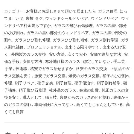
カテゴリー:
お客様とお話しさせて頂いて居ましたら
ガラス修理
知っ
てました？
裏技
タグ:
ウィンドシールドリペア
,
ウィンドリペア
,
ウィ
ンドリペア料金幾らですか
,
ガラスの飛び石傷修理
,
ガラスの黒い部分
のひび割れ
,
ガラスの黒い部分のウィンドリペア
,
ガラスの黒い部分の
割れ
,
ガラスひび割れ修理
,
ガラスひび割れ補修
,
ガラス割れ修理
,
ガラ
ス割れ補修
,
プロフェッショナル
,
出来うる限りやすく
,
出来るだけ安
く
,
外国製のガラス交換
,
安い方法
,
安くて安心
,
安価で適切な方法
,
安
価な手段
,
安価な方法
,
寒冷地仕様のガラス
,
想定していない
,
手工芸
,
手業
,
技術職
,
格安でガラス治せますか
,
格安のガラス交換
,
正規品のガ
ラス交換を安く
,
激安でガラス交換
,
爆安のガラス交換
,
硝子のひび割れ
修理
,
硝子リペア
,
硝子交換
,
硝子修理
,
硝子傷治す
,
硝子割れ補修
,
硝
子補修
,
硝子飛び石修理
,
社外品のガラス
,
突然の出費
,
純正ガラスの交
換を安く
,
職人として
,
職人技
,
裏側からのガラスのヒビ割れ
,
裏側から
のガラスの割れ
,
車両保険に入ってない
,
高くてもちゃんとしている
,
高
くても良質