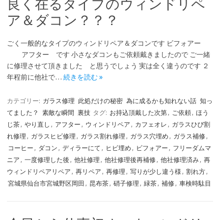
良く在るタイプのウィンドリペ
ア＆ダコン？？？
ごく一般的なタイプのウィンドリペア＆ダコンです ビフォアー
アフター です 小さなダコンもご依頼戴きましたので ご一緒
に修理させて頂きました と思うでしょう 実は全く違うのです ２
年程前に他社で…
続きを読む »
カテゴリー:
ガラス修理
此処だけの秘密
為に成るかも知れない話
知っ
てました？
素敵な瞬間
裏技
タグ:
お持込頂戴した次第
,
ご依頼
,
ほう
じ茶
,
やり直し
,
アフター
,
ウィンドリペア
,
カフェオレ
,
ガラスひび割
れ修理
,
ガラスヒビ修理
,
ガラス割れ修理
,
ガラス穴埋め
,
ガラス補修
,
コーヒー
,
ダコン
,
ディラーにて
,
ヒビ埋め
,
ビフォアー
,
フリーダムマ
ニア
,
一度修理した後
,
他社修理
,
他社修理後再補修
,
他社修理済み
,
再
ウィンドリペアリペア
,
再リペア
,
再修理
,
写りが少し違う様
,
割れ方
,
宮城県仙台市宮城野区岡田
,
昆布茶
,
硝子修理
,
緑茶
,
補修
,
車検時駄目