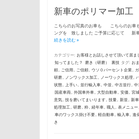
新車のポリマー加工
こちらのお写真のお車も こちらのお車
ングを 致しました ご予算に応じて 新
続きを読む »
カテゴリー:
お客様とお話しさせて頂いて居ま
知ってました？
磨き（研磨）
裏技
タグ:
お
頼
,
ご信用
,
ご信頼
,
ウソ０パーセント企業
,
ガ
研磨
,
ノンワックス加工
,
ノーワックス処理
,
状態
,
上手い
,
並行輸入車
,
中並
,
中古並行
,
中
国産車両
,
外国車外車
,
大型自動車
,
安価
,
宮
意気
,
技を磨いてまいります
,
技量
,
新並
,
新車
処理加工
,
研磨
,
粋
,
経年車
,
職人
,
表メニュー
車のワックス掛け不要
,
軽自動車
,
輸入車
,
進
き