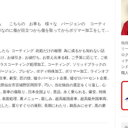
も こちらの お車も 様々な バージョンの コーティ
車なのに傷が目立つから傷を取ってからポリマー加工をして…
仙
リ
したら
コーティング
此処だけの秘密
為に成るかも知れない話
ログ
まけ
,
お値引き
,
お値打ち
,
お答え出来る様
,
ご予算に応じて
,
ご依
ィ
ラスコーティング処理加工
,
コーティング
,
ソリッドブラックの
ン
バージョン
,
プレゼン
,
ボディ特殊加工
,
ポリマー加工
,
ラインオフ
職
古車
,
劇安
,
匠の技
,
嘘０パーセント企業
,
噓ゼロパーセント企業
,
城県仙台市宮城野区岡田字
,
巧い
,
当社独自の選定をくり返し
,
心
,
新車の傷取り
,
日本全国より
,
景品
,
永く乗られる
,
爆安
,
特殊
,
表面処理
,
裏メニュー
,
親しみ
,
超高級国産車
,
超高級外国車両
,
化した
,
選りすぐりの液剤
,
長期にわたり
,
鵜呑みにせず
,
黒の磨