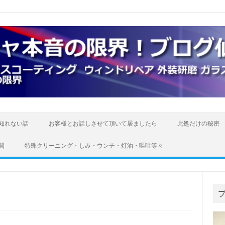
知れない話
お客様とお話しさせて頂いて居ましたら
此処だけの秘密
間
特殊クリーニング・しみ・ウンチ・灯油・嘔吐等々