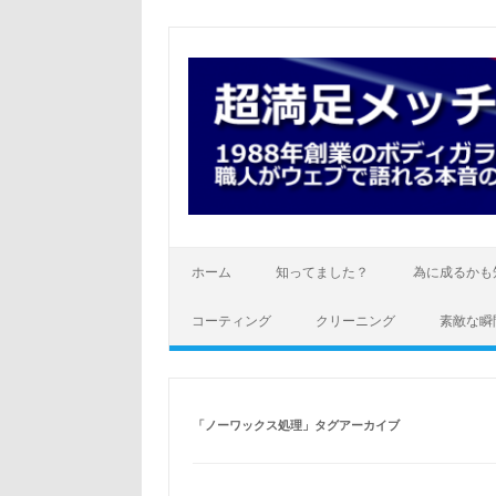
コ
ン
テ
ン
ツ
へ
ス
キ
ッ
プ
ホーム
知ってました？
為に成るかも
コーティング
クリーニング
素敵な瞬
「
ノーワックス処理
」タグアーカイブ