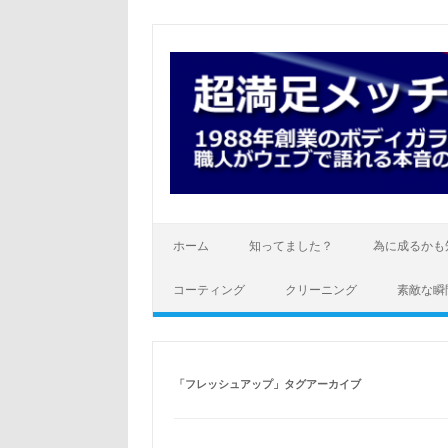
コ
ン
テ
ン
ツ
へ
ス
キ
ッ
プ
ホーム
知ってました？
為に成るかも
コーティング
クリーニング
素敵な瞬
「
フレッシュアップ
」タグアーカイブ