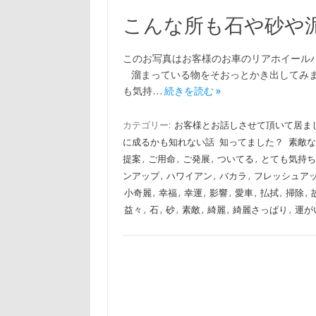
こんな所も石や砂や
このお写真はお客様のお車のリアホイール
溜まっている物をそおっとかき出してみま
も気持…
続きを読む »
カテゴリー:
お客様とお話しさせて頂いて居ま
に成るかも知れない話
知ってました？
素敵な
提案
,
ご用命
,
ご発展
,
ついてる
,
とても気持ち
ンアップ
,
ハワイアン
,
バカラ
,
フレッシュア
小奇麗
,
幸福
,
幸運
,
影響
,
愛車
,
払拭
,
掃除
,
益々
,
石
,
砂
,
素敵
,
綺麗
,
綺麗さっぱり
,
運が