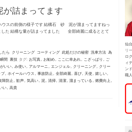
泥が詰まってます
ハウスの前側の様子です 結構石 砂 泥が溜まってますねっ
した 結構な量が詰まってました 全部綺麗に成るととて
仙
リ
したら
クリーニング
コーティング
此処だけの秘密
洗車方法
為
ログ
瞬間
裏技
タグ:
お写真
,
お勧め
,
ここに幸あれ
,
こざっぱり
,
ご
ィ
がいい
,
み使い
,
アルマーニ
,
エンジェル
,
クリーニング
,
クリー
ン
ップ
,
ホイールハウス
,
事故防止
,
全部綺麗
,
喜び
,
天使
,
嬉しい
,
職
故障防止
,
歓声
,
気高い
,
泥
,
清掃
,
清潔
,
溜まっている
,
燃費向上
,
いい
,
高貴