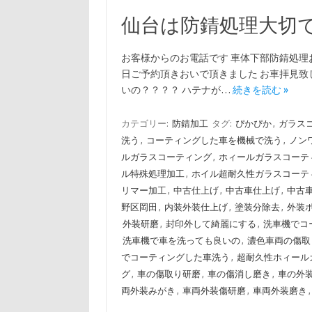
仙台は防錆処理大切
お客様からのお電話です 車体下部防錆処理
日ご予約頂きおいで頂きました お車拝見致
いの？？？？ ハテナが…
続きを読む »
カテゴリー:
防錆加工
タグ:
ぴかぴか
,
ガラス
洗う
,
コーティングした車を機械で洗う
,
ノン
ルガラスコーティング
,
ホィールガラスコーテ
ル特殊処理加工
,
ホイル超耐久性ガラスコーテ
リマー加工
,
中古仕上げ
,
中古車仕上げ
,
中古
野区岡田
,
内装外装仕上げ
,
塗装分除去
,
外装
外装研磨
,
封印外して綺麗にする
,
洗車機でコ
洗車機で車を洗っても良いの
,
濃色車両の傷取
でコーティングした車洗う
,
超耐久性ホィール
グ
,
車の傷取り研磨
,
車の傷消し磨き
,
車の外
両外装みがき
,
車両外装傷研磨
,
車両外装磨き