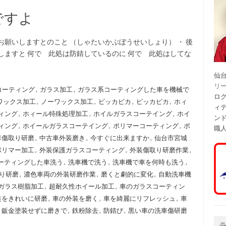
ですよ
お願いしますとのこと （しゃたいかぶぼうせいしょり） ・ 後
しますと 何で 此処は防錆しているのに 何で 此処はしてな
仙
リ
コーティング
,
ガラス加工
,
ガラス系コーティングした車を機械で
ログ
ワックス加工
,
ノーワックス加工
,
ビッカビカ
,
ピッカピカ
,
ホィ
ィ
ィング
,
ホィール特殊処理加工
,
ホイルガラスコーテイング
,
ホイ
ン
ィング
,
ホイールガラスコーテイング
,
ポリマーコーティング
,
ポ
職
車傷取り研磨
,
中古車外装磨き
,
今すぐに出来ますか
,
仙台市宮城
ポリマー加工
,
外装保護ガラスコーティング
,
外装傷取り研磨作業
,
ーティングした車洗う
,
洗車機で洗う
,
洗車機で車を何時も洗う
,
り研磨
,
濃色車両の外装研磨作業
,
磨くと劇的に変化
,
自動洗車機
ガラス樹脂加工
,
超耐久性ホイール加工
,
車のガラスコーティン
装をきれいに研磨
,
車の外装を磨く
,
車を綺麗にリフレッシュ
,
車
,
鈑金塗装せずに磨きで
,
鉄粉除去
,
防錆び
,
黒い車の洗車傷研磨