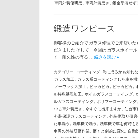
車両外装傷研磨
,
車両外装磨き
,
鈑金塗装せず
鍛造ワンピース
御客様のご紹介で ガラス修理でご来店いた
だきました そして 今回は ガラスホイール
く 耐久性の有る …
続きを読む »
カテゴリー:
コーティング
為に成るかも知れ
ガラス加工
,
ガラス系コーティングした車を機
ノーワックス加工
,
ビッカビカ
,
ピッカピカ
,
ル特殊処理加工
,
ホイルガラスコーテイング
,
ルガラスコーテイング
,
ポリマーコーティング
中古車外装磨き
,
今すぐに出来ますか
,
仙台市
外装保護ガラスコーティング
,
外装傷取り研磨
た車洗う
,
洗車機で洗う
,
洗車機で車を何時も
車両の外装研磨作業
,
磨くと劇的に変化
,
自動