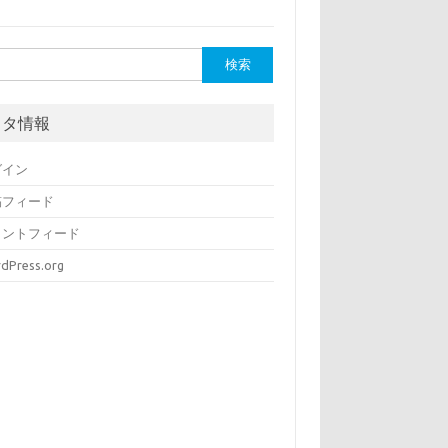
メタ情報
グイン
稿フィード
メントフィード
dPress.org