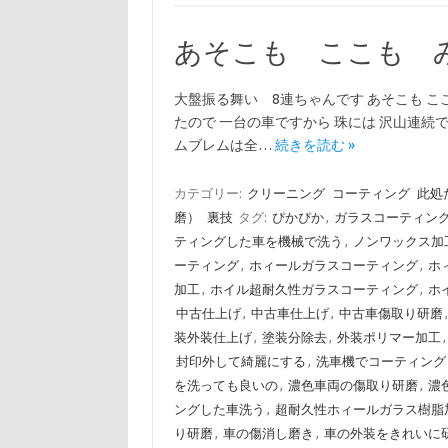
あそこも ここも 
大盤振る舞い 8連ちゃんです あそこも こ
たので 一台の車ですから 珠には 沢山連続で
ムブレムは全…
続きを読む »
カテゴリー:
クリーニング
コーティング
此処
磨）
裏技
タグ:
ぴかぴか
,
ガラスコーティン
ティングした車を機械で洗う
,
ノンワックス加
ーティング
,
ホィールガラスコーティング
,
ホ
加工
,
ホイル超耐久性ガラスコーティング
,
ホ
中古仕上げ
,
中古車仕上げ
,
中古車傷取り研磨
装外装仕上げ
,
塗装分除去
,
外装ポリマー加工
封印外して綺麗にする
,
洗車機でコーティング
を洗っても良いの
,
濃色車両の傷取り研磨
,
濃
ングした車洗う
,
超耐久性ホィールガラス樹脂
り研磨
,
車の傷消し磨き
,
車の外装をきれいに