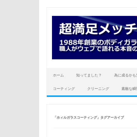
コ
ン
テ
ン
ツ
へ
ス
キ
ッ
プ
ホーム
知ってました？
為に成るかも
コーティング
クリーニング
素敵な瞬
「
ホィルガラスコーティング
」タグアーカイブ