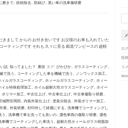
に磨きで
,
鉄粉除去
,
防錆び
,
黒い車の洗車傷研磨
検
索:
だきまして からの お付き合いです お父様のお車も入れていた
コーティングです それも 久々に見る 鍛造ワンピースの 超軽
ロ
投
ない話
知ってました？
裏技
タグ:
ぴかぴか
,
ガラスコーティング
,
コ
械で洗う
,
コーティングした車を機械で洗う
,
ノンワックス加工
,
Wor
ホィルガラスコーティング
,
ホィールガラスコーティング
,
ホィー
ホイル特殊処理加工
,
ホイル超耐久性ガラスコーティング
,
ホイー
,
ポリマー加工
,
中古仕上げ
,
中古車仕上げ
,
中古車傷取り研磨
,
宮城野区岡田
,
内装外装仕上げ
,
塗装分除去
,
外装ポリマー加工
,
作業
,
外装研磨
,
封印外して綺麗にする
,
洗車機でコーティングし
洗う
,
洗車機で車を洗っても良いの
,
濃色車両の傷取り研磨
,
濃色
洗車機でコーティングした車洗う
,
超耐久性ホィールガラス樹脂加