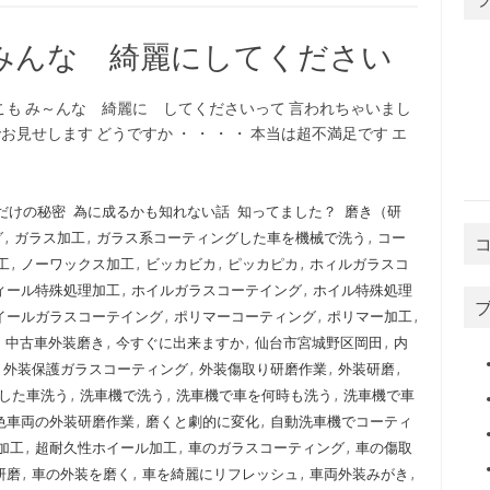
みんな 綺麗にしてください
こも み～んな 綺麗に してくださいって 言われちゃいまし
お見せします どうですか ・ ・ ・ ・ 本当は超不満足です エ
だけの秘密
為に成るかも知れない話
知ってました？
磨き（研
グ
,
ガラス加工
,
ガラス系コーティングした車を機械で洗う
,
コー
工
,
ノーワックス加工
,
ビッカビカ
,
ピッカピカ
,
ホィルガラスコ
ィール特殊処理加工
,
ホイルガラスコーテイング
,
ホイル特殊処理
イールガラスコーテイング
,
ポリマーコーティング
,
ポリマー加工
,
,
中古車外装磨き
,
今すぐに出来ますか
,
仙台市宮城野区岡田
,
内
,
外装保護ガラスコーティング
,
外装傷取り研磨作業
,
外装研磨
,
した車洗う
,
洗車機で洗う
,
洗車機で車を何時も洗う
,
洗車機で車
色車両の外装研磨作業
,
磨くと劇的に変化
,
自動洗車機でコーティ
加工
,
超耐久性ホイール加工
,
車のガラスコーティング
,
車の傷取
研磨
,
車の外装を磨く
,
車を綺麗にリフレッシュ
,
車両外装みがき
,