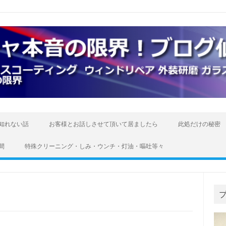
知れない話
お客様とお話しさせて頂いて居ましたら
此処だけの秘密
間
特殊クリーニング・しみ・ウンチ・灯油・嘔吐等々