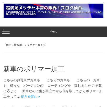
コ
ン
テ
ン
ツ
へ
ス
キ
ッ
プ
Menu
「
ボディ特殊加工
」タグアーカイブ
新車のポリマー加工
こちらのお写真のお車も こちらのお車も こちらの お車
も 様々な バージョンの コーティングを 致しました ご予算
に応じて 新車なのに傷が目立つから傷を取ってからポリマー加
工をして…
続きを読む »