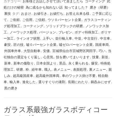
カテゴリー:
お客様とお話しさせて頂いて居ましたら
コーティング
此
処だけの秘密
為に成るかも知れない話
知ってました？
磨き（研磨）
裏技
タグ:
おまけ
,
お値引き
,
お値打ち
,
お答え出来る様
,
ご予算に応じ
て
,
ご依頼
,
ご信用
,
ご信頼
,
ウソ０パーセント企業
,
ガラスコーティン
グ処理加工
,
コーティング
,
ソリッドブラックの研磨
,
ノンワックス加
工
,
ノーワックス処理
,
バージョン
,
プレゼン
,
ボディ特殊加工
,
ポリマ
ー加工
,
ラインオフ状態
,
上手い
,
並行輸入車
,
中並
,
中古並行
,
中古車
,
劇安
,
匠の技
,
嘘０パーセント企業
,
噓ゼロパーセント企業
,
国産車両
,
外国車外車
,
大型自動車
,
安価
,
宮城県仙台市宮城野区岡田字
,
巧い
,
当
社独自の選定をくり返し
,
心意気
,
技を磨いてまいります
,
技量
,
新並
,
新車
,
新車の傷取り
,
日本全国より
,
景品
,
永く乗られる
,
爆安
,
特殊処
理加工
,
研磨
,
粋
,
経年車
,
職人
,
表メニュー
,
表面処理
,
裏メニュー
,
親
しみ
,
超高級国産車
,
超高級外国車両
,
車のワックス掛け不要
,
軽自動
車
,
輸入車
,
進化した
,
選りすぐりの液剤
,
長期にわたり
,
鵜呑みにせず
,
黒の磨き
ガラス系最強ガラスボディコー