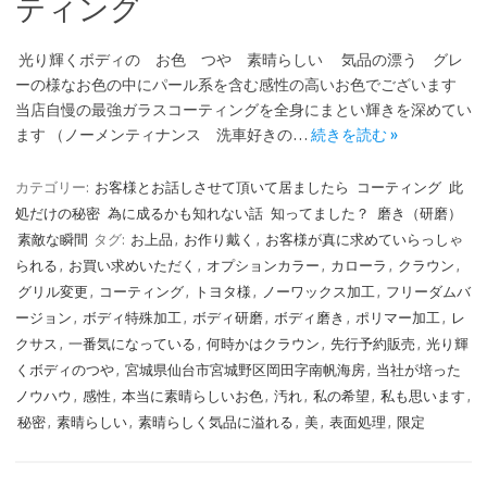
ティング
光り輝くボディの お色 つや 素晴らしい 気品の漂う グレ
ーの様なお色の中にパール系を含む感性の高いお色でございます
当店自慢の最強ガラスコーティングを全身にまとい輝きを深めてい
ます （ノーメンティナンス 洗車好きの…
続きを読む »
カテゴリー:
お客様とお話しさせて頂いて居ましたら
コーティング
此
処だけの秘密
為に成るかも知れない話
知ってました？
磨き（研磨）
素敵な瞬間
タグ:
お上品
,
お作り戴く
,
お客様が真に求めていらっしゃ
られる
,
お買い求めいただく
,
オプションカラー
,
カローラ
,
クラウン
,
グリル変更
,
コーティング
,
トヨタ様
,
ノーワックス加工
,
フリーダムバ
ージョン
,
ボディ特殊加工
,
ボディ研磨
,
ボディ磨き
,
ポリマー加工
,
レ
クサス
,
一番気になっている
,
何時かはクラウン
,
先行予約販売
,
光り輝
くボディのつや
,
宮城県仙台市宮城野区岡田字南帆海房
,
当社が培った
ノウハウ
,
感性
,
本当に素晴らしいお色
,
汚れ
,
私の希望
,
私も思います
,
秘密
,
素晴らしい
,
素晴らしく気品に溢れる
,
美
,
表面処理
,
限定