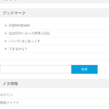
ブックマーク
天使MO笑UNO
ほぼ日刊へろへろ管理人日記
ハンパにまにあっくす
できるかな？
検
索:
メタ情報
ログイン
投稿フィード