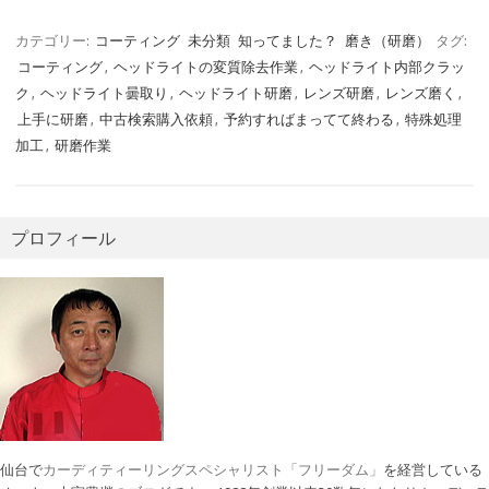
カテゴリー:
コーティング
未分類
知ってました？
磨き（研磨）
タグ:
コーティング
,
ヘッドライトの変質除去作業
,
ヘッドライト内部クラッ
ク
,
ヘッドライト曇取り
,
ヘッドライト研磨
,
レンズ研磨
,
レンズ磨く
,
上手に研磨
,
中古検索購入依頼
,
予約すればまってて終わる
,
特殊処理
加工
,
研磨作業
プロフィール
仙台で
カーディティーリングスペシャリスト「フリーダム」
を経営している