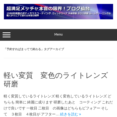
コ
ン
テ
ン
ツ
へ
ス
キ
ッ
プ
Menu
「
予約すればまってて終わる
」タグアーカイブ
軽い変質 変色のライトレンズ
研磨
軽く変質しているライトレンズ 軽く変色しているライトレンズ ど
ちらも 簡単に 綺麗に成ります 研磨したあと コーティング これだ
けで良いです 一枚目 二枚目 の画像はどちらもビフォアー そし
て ３枚目 ４枚目が アフター…
続きを読む »