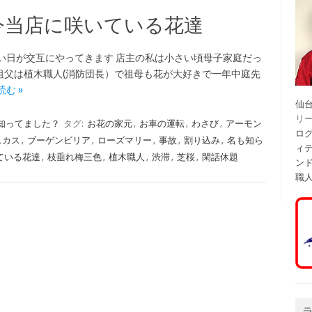
今当店に咲いている花達
い日が交互にやってきます 店主の私は小さい頃母子家庭だっ
祖父は植木職人(消防団長）で祖母も花が大好きで一年中庭先
む »
仙
リ
知ってました？
タグ:
お花の家元
,
お車の運転
,
わさび
,
アーモン
ログ
スカス
,
ブーゲンビリア
,
ローズマリー
,
事故
,
割り込み
,
名も知ら
ィ
ている花達
,
枝垂れ梅三色
,
植木職人
,
渋滞
,
芝桜
,
閑話休題
ン
職