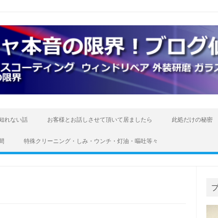
知れない話
お客様とお話しさせて頂いて居ましたら
此処だけの秘密
間
特殊クリーニング・しみ・ウンチ・灯油・嘔吐等々