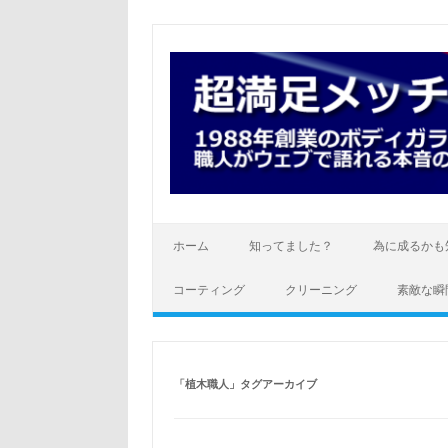
コ
ン
テ
ン
ツ
へ
ス
キ
ッ
プ
ホーム
知ってました？
為に成るかも
コーティング
クリーニング
素敵な瞬
「
植木職人
」タグアーカイブ