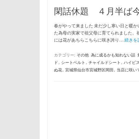
閑話休題 ４月半ば
春がやって来ました 未だ少し寒い日と暖か
た為母の実家で祖父母に育てられました、
には花があちらこちらに咲き誇り…
続きを読
カテゴリー:
その他
為に成るかも知れない話
ド
,
シートベルト
,
チャイルドシート
,
ハイビ
ぬ花
,
宮城県仙台市宮城野区岡田
,
当店に咲い