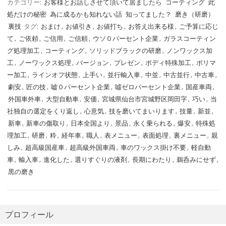
カテゴリー:
お客様とお話しさせて頂いて居ましたら
コーティング
此
処だけの秘密
為に成るかも知れない話
知ってました？
磨き（研磨）
裏技
タグ:
おまけ
,
お値引き
,
お値打ち
,
お答え出来る様
,
ご予算に応じ
て
,
ご依頼
,
ご信用
,
ご信頼
,
ウソ０パーセント企業
,
ガラスコーティン
グ処理加工
,
コーティング
,
ソリッドブラックの研磨
,
ノンワックス加
工
,
ノーワックス処理
,
バージョン
,
プレゼン
,
ボディ特殊加工
,
ポリマ
ー加工
,
ラインオフ状態
,
上手い
,
並行輸入車
,
中並
,
中古並行
,
中古車
,
劇安
,
匠の技
,
嘘０パーセント企業
,
噓ゼロパーセント企業
,
国産車両
,
外国車外車
,
大型自動車
,
安価
,
宮城県仙台市宮城野区岡田字
,
巧い
,
当
社独自の選定をくり返し
,
心意気
,
技を磨いてまいります
,
技量
,
新並
,
新車
,
新車の傷取り
,
日本全国より
,
景品
,
永く乗られる
,
爆安
,
特殊処
理加工
,
研磨
,
粋
,
経年車
,
職人
,
表メニュー
,
表面処理
,
裏メニュー
,
親
しみ
,
超高級国産車
,
超高級外国車両
,
車のワックス掛け不要
,
軽自動
車
,
輸入車
,
進化した
,
選りすぐりの液剤
,
長期にわたり
,
鵜呑みにせず
,
黒の磨き
プロフィール