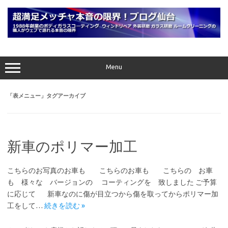
コ
ン
テ
ン
ツ
へ
ス
キ
ッ
プ
Menu
「
表メニュー
」タグアーカイブ
新車のポリマー加工
こちらのお写真のお車も こちらのお車も こちらの お車
も 様々な バージョンの コーティングを 致しました ご予算
に応じて 新車なのに傷が目立つから傷を取ってからポリマー加
工をして…
続きを読む »