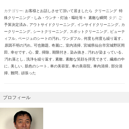
カテゴリー:
お客様とお話しさせて頂いて居ましたら
クリーニング
特
殊クリーニング・しみ・ウンチ・灯油・嘔吐等々
素敵な瞬間
タグ:
ご
予算決定済み
,
アウトサイドクリーニング
,
インサイドクリーニング
,
カ
ークリーニング
,
シートクリーニング
,
スポットクリーニング
,
ビューテ
ィフル
,
ベージュのシートの汚れ
,
ワンダフル
,
何度も何度も繰り返す
,
原因不明の汚れ
,
可也難題
,
奇麗に
,
室内清掃
,
宮城県仙台市宮城野区岡
田
,
幸せです
,
心
,
愛
,
掃除
,
期限付き
,
染み抜き
,
汚れが染まっている
,
汚れ落とし
,
洗浄を繰り返す
,
素敵
,
素敵な笑顔を拝見できて
,
繊維の中
に
,
美しい
,
肌色のシート
,
車の美容室
,
車の美容院
,
車内清掃
,
部分清
掃
,
難問
,
頑張った
プロフィール