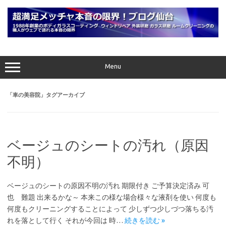
コ
ン
テ
ン
ツ
へ
ス
キ
ッ
プ
Menu
「
車の美容院
」タグアーカイブ
ベージュのシートの汚れ（原因
不明）
ベージュのシートの原因不明の汚れ 期限付き ご予算決定済み 可
也 難題 出来るかな～ 本来この様な場合様々な液剤を使い 何度も
何度もクリーニングすることによって 少しずつ少しづつ落ちる汚
れを落として行く それが今回は 時…
続きを読む »