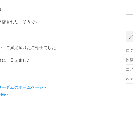
け
検
来店された そうです
索:
が ご満足頂けたご様子でした
ロ
投
に 見えました
コ
Wor
リーダムのホームページへ