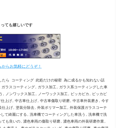
とっても嬉しいです
らからお気軽にどうぞ！
したら
コーティング
此処だけの秘密
為に成るかも知れない話
,
ガラスコーティング
,
ガラス加工
,
ガラス系コーティングした車
う
,
ノンワックス加工
,
ノーワックス加工
,
ビッカビカ
,
ピッカピ
古仕上げ
,
中古車仕上げ
,
中古車傷取り研磨
,
中古車外装磨き
,
今す
装仕上げ
,
塗装分除去
,
外装ポリマー加工
,
外装保護ガラスコーテ
外して綺麗にする
,
洗車機でコーティングした車洗う
,
洗車機で洗
っても良いの
,
濃色車両の傷取り研磨
,
濃色車両の外装研磨作業
,