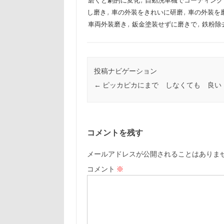
磨くと劇的に変化
,
自動洗車機でコーティング
し磨き
,
車の外装をきれいに研磨
,
車の外装を
車両外装磨き
,
鈑金塗装せずに磨きで
,
鉄粉除
投稿ナビゲーション
←
ピッカピカにまで しなくても 良い
コメントを残す
メールアドレスが公開されることはありま
コメント
※