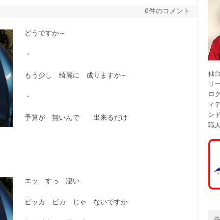
0件のコメント
どうですか～
・
仙
もう少し 綺麗に 成りますか～
リ
ログ
・
ィ
ン
予算が 無いんで 出来るだけ
職
エッ すっ 凄い
ピッカ ピカ じゃ ないですか