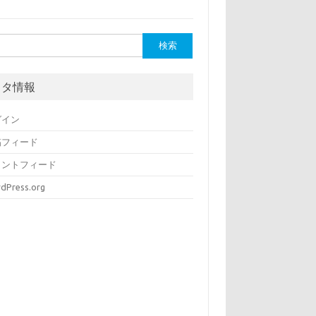
メタ情報
グイン
稿フィード
メントフィード
dPress.org