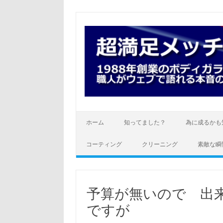
コ
ン
テ
ン
ツ
へ
ス
キ
ッ
プ
ホーム
知ってました？
為に成るかも
コーティング
クリーニング
素敵な瞬
予算が無いので 出
ですが