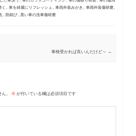
した車洗う
,
車のガラスコーティング
,
車の傷取り研磨
,
車の傷消
磨く
,
車を綺麗にリフレッシュ
,
車両外装みがき
,
車両外装傷研磨
,
去
,
防錆び
,
黒い車の洗車傷研磨
車検受かれば良いんだけど～
→
せん。
※
が付いている欄は必須項目です