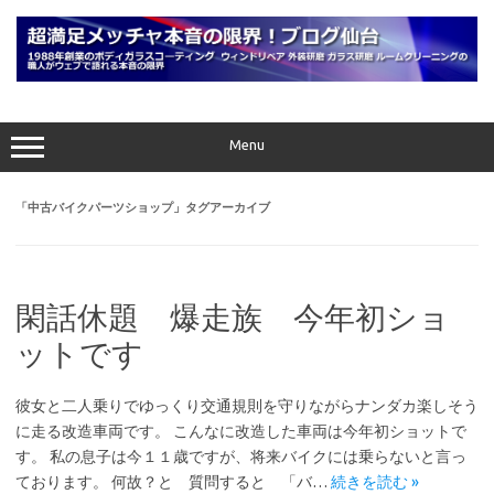
コ
ン
テ
ン
ツ
へ
ス
キ
ッ
プ
Menu
「
中古バイクパーツショップ
」タグアーカイブ
閑話休題 爆走族 今年初ショ
ットです
彼女と二人乗りでゆっくり交通規則を守りながらナンダカ楽しそう
に走る改造車両です。 こんなに改造した車両は今年初ショットで
す。 私の息子は今１１歳ですが、将来バイクには乗らないと言っ
ております。 何故？と 質問すると 「バ…
続きを読む »