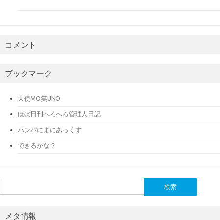
コメント
ブックマーク
天使MO笑UNO
ほぼ日刊へろへろ管理人日記
ハンパにまにあっくす
できるかな？
検
索:
メタ情報