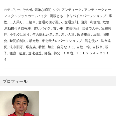
カテゴリー:
その他
素敵な瞬間
タグ:
アンティーク
,
アンティークカー
,
ノスタルジックカー
,
バイク
,
両親とも
,
中古バイクパーツショップ
,
事
故
,
二人乗り
,
二輪車
,
交通の便が悪い
,
交通規則
,
偏見
,
利便性
,
危険
,
原動機付き自転車
,
古いバイク
,
古い車
,
古美術品
,
安価で入手
,
宝和興
行
,
小学校に通う
,
年の離れた弟
,
弟
,
悪い人達
,
改造車両
,
故障
,
旧車
会
,
時間的制約
,
暴走族
,
東北最大のパーツショップ
,
気を使い
,
法令違
反
,
法令順守
,
爆走族
,
看板
,
禁止
,
自分なりに
,
自動二輪
,
自転車
,
親
子
,
観察
,
速度
,
違法改造
,
部品
,
養父
,
１６歳
,
ＴＥＬ２５４－２１１
４
プロフィール