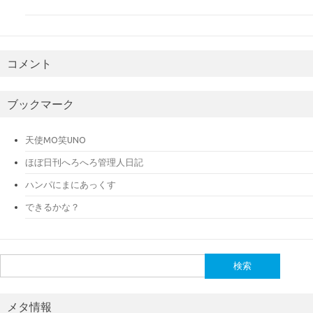
コメント
ブックマーク
天使MO笑UNO
ほぼ日刊へろへろ管理人日記
ハンパにまにあっくす
できるかな？
検
索:
メタ情報