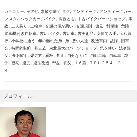
カテゴリー:
その他
素敵な瞬間
タグ:
アンティーク
,
アンティークカー
,
ノスタルジックカー
,
バイク
,
両親とも
,
中古バイクパーツショップ
,
事
故
,
二人乗り
,
二輪車
,
交通の便が悪い
,
交通規則
,
偏見
,
利便性
,
危険
,
原動機付き自転車
,
古いバイク
,
古い車
,
古美術品
,
安価で入手
,
宝和興
行
,
小学校に通う
,
年の離れた弟
,
弟
,
悪い人達
,
改造車両
,
故障
,
旧車
会
,
時間的制約
,
暴走族
,
東北最大のパーツショップ
,
気を使い
,
法令違
反
,
法令順守
,
爆走族
,
看板
,
禁止
,
自分なりに
,
自動二輪
,
自転車
,
親
子
,
観察
,
速度
,
違法改造
,
部品
,
養父
,
１６歳
,
ＴＥＬ２５４－２１１
４
プロフィール