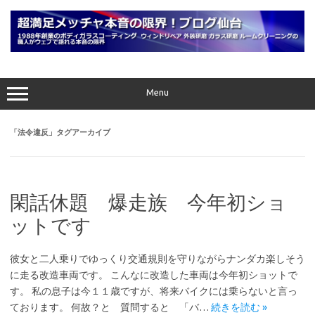
コ
ン
テ
ン
ツ
へ
ス
キ
ッ
プ
Menu
「
法令違反
」タグアーカイブ
閑話休題 爆走族 今年初ショ
ットです
彼女と二人乗りでゆっくり交通規則を守りながらナンダカ楽しそう
に走る改造車両です。 こんなに改造した車両は今年初ショットで
す。 私の息子は今１１歳ですが、将来バイクには乗らないと言っ
ております。 何故？と 質問すると 「バ…
続きを読む »