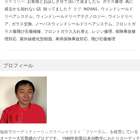
カテゴリー:
お客様とお話しさせて頂いて居ましたら
ガラス修理
為に
成るかも知れない話
知ってました？
タグ:
NOVAS
,
ウィンドシールド
リペアシステム
,
ウィンドシールドリペアテクノロジー
,
ウインドリペ
ア
,
ガラス交換
,
ノーバスウィンドシールドリペアシステム
,
フロントガ
ラス傷飛び石傷補修
,
フロントガラス入れ替え
,
レジン修理
,
保険事故修
理対応
,
紫外線硬化型樹脂
,
車両保険事故対応
,
飛び石傷修理
プロフィール
仙台で
カーディティーリングスペシャリスト「フリーダム」
を経営している
オーナー大宮豊継のブログです。 1988年創業以来30数年にわたりカーディテ