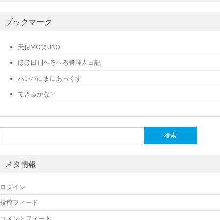
ブックマーク
天使MO笑UNO
ほぼ日刊へろへろ管理人日記
ハンパにまにあっくす
できるかな？
検
索:
メタ情報
ログイン
投稿フィード
コメントフィード