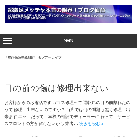
コ
ン
テ
ン
ツ
へ
ス
キ
ッ
プ
Menu
「
車両保険事故対応
」タグアーカイブ
目の前の傷は修理出来ない
お客様からのお電話です ガラス修理って 運転席の目の前割れたの
って 修理 出来ないのですか？ 当店では何の問題も無く修理 出
来ます エッ だって 車検の相談でディーラーに 行って サービ
スフロントの方が解らないから 業者…
続きを読む »