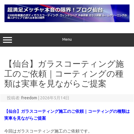
コ
ン
テ
ン
ツ
へ
ス
キ
ッ
プ
Menu
【仙台】ガラスコーティング施
工のご依頼｜コーティングの種
類は実車を見ながらご提案
投稿者:
freedom
|
2026年5月14日
【仙台】ガラスコーティング施工のご依頼｜コーティングの種類は
実車を見ながらご提案
今回はガラスコーティング施工のご依頼です。