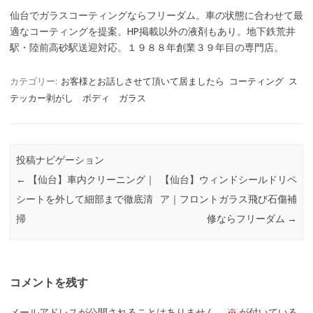
仙台でガラスコーティングならフリーダム。車の状態に合わせて最
適なコーティングを提案。HP掲載以外の液剤もあり。地下鉄荒井
駅・陸前高砂駅送迎対応。１９８８年創業３９年目の専門店。
カテゴリー:
お客様とお話しさせて頂いて居ましたら
コーティング
ス
テッカー剥がし ボディ ガラス
投稿ナビゲーション
←
【仙台】車内クリーニング｜
【仙台】ウィンドシールドリペ
シートを外して細部まで徹底清
ア｜フロントガラス飛び石傷補
掃
修ならフリーダム
→
コメントを残す
メールアドレスが公開されることはありません。
※
が付いている